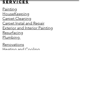
Services
Painting
HouseKeeping
Carpet Cleaning
Carpet Instal and Repair
Exterior and Interior Painting
Resurfacing
Plumbing
Renovations
Heating and Cooling
Floor Installation
Electrical
Snow Removal
Move-in Ready
Other
Contact
Tel: 720 937 1855
Opening Hours: 8am - 5pm